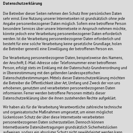
Datenschutzerklärung
Die Betreiber dieser Seiten nehmen den Schutz Ihrer persönlichen Daten
sehr ernst. Eine Nutzung unserer Internetseiten ist grundsätzlich ohne jede
Angabe personenbezogener Daten möglich. Sofern eine betroffene Person
besondere Services über unsere Internetseite in Anspruch nehmen möchte,
könnte jedoch eine Verarbeitung personenbezogener Daten erforderlich
werden. Ist die Verarbeitung personenbezogener Daten erforderlich und
besteht für eine solche Verarbeitung keine gesetzliche Grundlage, holen
die Betreiber generell eine Einwilligung der betroffenen Person ein.
Die Verarbeitung personenbezogener Daten, beispielsweise des Namens,
der Anschrift, E-Mail-Adresse oder Telefonnummer einer betroffenen
Person, erfolgt stets im Einklang mit der Datenschutz-Grundverordnung und
in Übereinstimmung mit den geltenden landesspezifischen
Datenschutzbestimmungen. Mittels dieser Datenschutzerklärung möchten
die Betreiber die Öffentlichkeit über Art, Umfang und Zweck der von uns
erhobenen, genutzten und verarbeiteten personenbezogenen Daten
informieren. Ferner werden betroffene Personen mittels dieser
Datenschutzerklärung über die ihnen zustehenden Rechte aufgeklärt.
Wir haben als für die Verarbeitung Verantwortliche zahlreiche technische
und organisatorische Maßnahmen umgesetzt, um einen möglichst
lückenlosen Schutz der über diese Internetseite verarbeiteten
personenbezogenen Daten sicherzustellen. Dennoch können
Internetbasierte Datenübertragungen grundsätzlich Sicherheitslücken
aufweisen, sodass ein absoluter Schutz nicht gewährleistet werden kann.