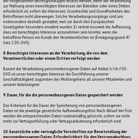
der vorgenannten Rechtsgrundlagen erfasst werden, wenn die Verarbeitung
zur Wahrung eines berechtigten Interesses der Betreiber oder eines Dritten
erforderlich ist, sofern die Interessen, Grundrechte und Grundfreiheiten des
Betroffenen nicht überwiegen. Solche Verarbeitungsvorgänge sind uns
insbesondere deshalb gestattet, weil sie durch den Europäischen
Gesetzgeber besonders erwähnt wurden. Er vertrat insoweit die Auffassung,
dass ein berechtigtes Interesse anzunehmen sein könnte, wenn die
betroffene Person ein Kunde des Verantwortlichen ist (Erwägungsgrund 47
Satz 2 DS-GVO).
8. Berechtigte Interessen an der Verarbeitung, die von dem
Verantwortlichen oder einem Dritten verfolgt werden
Basiert die Verarbeitung personenbezogener Daten auf Artikel 6 I lit. f DS-
GVO ist unser berechtigtes Interesse die Durchführung unserer
Geschäftstätigkeit zugunsten des Wohlergehens all unserer Mitarbeiter und
unserer Anteilseigner.
9. Dauer, für die die personenbezogenen Daten gespeichert werden
Das Kriterium für die Dauer der Speicherung von personenbezogenen
Daten ist die jeweilige gesetzliche Aufbewahrungsfrist. Nach Ablauf der Frist
werden die entsprechenden Daten routinemäßig gelöscht, sofern sie nicht
mehr zur Vertragserfüllung oder Vertragsanbahnung erforderlich sind.
10. Gesetzliche oder vertragliche Vorschriften zur Bereitstellung der
personenbezogenen Daten; Erforderlichkeit für den Vertragsabschluss;