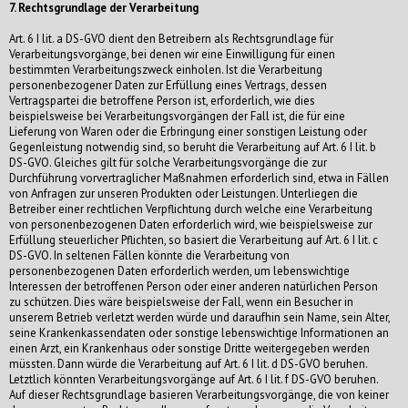
7. Rechtsgrundlage der Verarbeitung
Art. 6 I lit. a DS-GVO dient den Betreibern als Rechtsgrundlage für
Verarbeitungsvorgänge, bei denen wir eine Einwilligung für einen
bestimmten Verarbeitungszweck einholen. Ist die Verarbeitung
personenbezogener Daten zur Erfüllung eines Vertrags, dessen
Vertragspartei die betroffene Person ist, erforderlich, wie dies
beispielsweise bei Verarbeitungsvorgängen der Fall ist, die für eine
Lieferung von Waren oder die Erbringung einer sonstigen Leistung oder
Gegenleistung notwendig sind, so beruht die Verarbeitung auf Art. 6 I lit. b
DS-GVO. Gleiches gilt für solche Verarbeitungsvorgänge die zur
Durchführung vorvertraglicher Maßnahmen erforderlich sind, etwa in Fällen
von Anfragen zur unseren Produkten oder Leistungen. Unterliegen die
Betreiber einer rechtlichen Verpflichtung durch welche eine Verarbeitung
von personenbezogenen Daten erforderlich wird, wie beispielsweise zur
Erfüllung steuerlicher Pflichten, so basiert die Verarbeitung auf Art. 6 I lit. c
DS-GVO. In seltenen Fällen könnte die Verarbeitung von
personenbezogenen Daten erforderlich werden, um lebenswichtige
Interessen der betroffenen Person oder einer anderen natürlichen Person
zu schützen. Dies wäre beispielsweise der Fall, wenn ein Besucher in
unserem Betrieb verletzt werden würde und daraufhin sein Name, sein Alter,
seine Krankenkassendaten oder sonstige lebenswichtige Informationen an
einen Arzt, ein Krankenhaus oder sonstige Dritte weitergegeben werden
müssten. Dann würde die Verarbeitung auf Art. 6 I lit. d DS-GVO beruhen.
Letztlich könnten Verarbeitungsvorgänge auf Art. 6 I lit. f DS-GVO beruhen.
Auf dieser Rechtsgrundlage basieren Verarbeitungsvorgänge, die von keiner